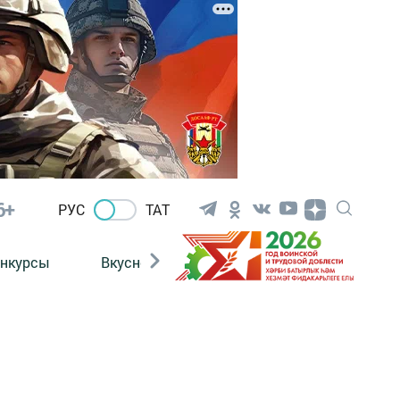
6+
РУС
ТАТ
нкурсы
Вкусности
Фотогалерея
ВИДЕ