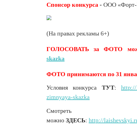
Спонсор конкурса
-
ООО «Форт-Р
(На правах рекламы 6+)
ГОЛОСОВАТЬ за ФОТО мож
skazka
ФОТО принимаются по 31 январ
Условия конкурса
ТУТ
:
http:/
zimnyaya-skazka
Смотреть м
можно
ЗДЕСЬ
:
http://laishevskyi.