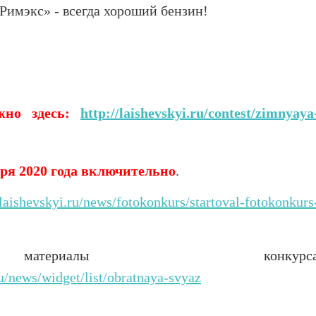
имэкс» - всегда хороший бензин!
но здесь:
http://laishevskyi.ru/contest/zimnyaya
я 2020 года включительно
.
/laishevskyi.ru/news/fotokonkurs/startoval-fotokonkurs
атериалы конкурс
ru/news/widget/list/obratnaya-svyaz