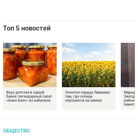
Топ 5 новостей
Вкус детства в одной
Золотое сердце Лаишево:
Маршру
банке: легендарный салат
там, где солнце
Зиатди
«Анкл Бенс» из кабачков
спускается на землю
районы 
память 
ОБЩЕСТВО