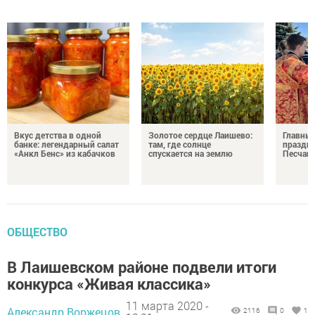
Вкус детства в одной
Золотое сердце Лаишево:
Главны
банке: легендарный салат
там, где солнце
праздни
«Анкл Бенс» из кабачков
спускается на землю
Песчан
ОБЩЕСТВО
В Лаишевском районе подвели итоги
конкурса «Живая классика»
11 марта 2020 -
Александр Воржецов,
2116
0
1