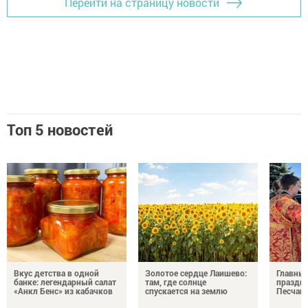
Перейти на страницу новости
Топ 5 новостей
Вкус детства в одной
Золотое сердце Лаишево:
Главны
банке: легендарный салат
там, где солнце
праздни
«Анкл Бенс» из кабачков
спускается на землю
Песчан