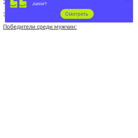
2.Татьяна Гончарова, РЭС
Junior?
Cмотреть
3.Регина Галямиева, БТИ
Победители среди мужчин:
1.Николай Денисов
2.Габдулвалеев Адель (РЭС)
3.Петр Новиков (РЭС)
Следите за самым важным и интересным в
Telegram-канале
Татмедиа
Читайте новости Татарстана в
национальном мессенджере MАХ: