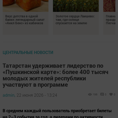
Вкус детства в одной
Золотое сердце Лаишево:
Главны
банке: легендарный салат
там, где солнце
праздни
«Анкл Бенс» из кабачков
спускается на землю
Песчан
ЦЕНТРАЛЬНЫЕ НОВОСТИ
Татарстан удерживает лидерство по
«Пушкинской карте»: более 400 тысяч
молодых жителей республики
участвуют в программе
admin,
22 июня 2026 - 13:24
196
0
0
В среднем каждый пользователь приобретает билеты
на 2–3 события за год, а лидерами по активности