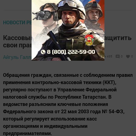
НОВОСТИ РЕГИОНА
Кассовый чек обязателен: как защитить
свои права при покупке
Айгуль Галлямова,
22 июня 2026 - 15:31
435
0
0
Обращения граждан, связанные с соблюдением правил
применения контрольно-кассовой техники (ККТ),
регулярно поступают в Управление Федеральной
налоговой службы по Республике Татарстан. В
ведомстве разъяснили ключевые положения
Федерального закона от 22 мая 2003 года № 54-ФЗ,
который регулирует использование касс
организациями и индивидуальными
предпринимателями.