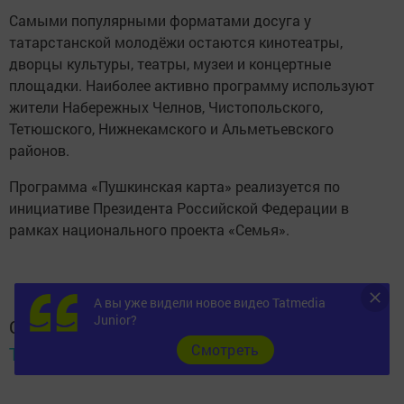
Самыми популярными форматами досуга у
татарстанской молодёжи остаются кинотеатры,
дворцы культуры, театры, музеи и концертные
площадки. Наиболее активно программу используют
жители Набережных Челнов, Чистопольского,
Тетюшского, Нижнекамского и Альметьевского
районов.
Программа «Пушкинская карта» реализуется по
инициативе Президента Российской Федерации в
рамках национального проекта «Семья».
А вы уже видели новое видео Tatmedia
Junior?
Следите за самым важным и интересным в
Cмотреть
Telegram-канале
Татмедиа