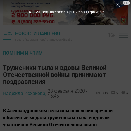
5
Автоматическое закрытие баннера через
НОВОСТИ ЛАИШЕВО
16+
Газета "Камская новь"- Лаишевский район
ПОМНИМ И ЧТИМ
Труженики тыла и вдовы Великой
Отечественной войны принимают
поздравления
28 февраля 2020 -
Надежда Исхакова,
1539
0
2
16:45
В Александровском сельском поселении вручили
юбилейные медали труженикам тыла и вдовам
участников Великой Отечественной войны.