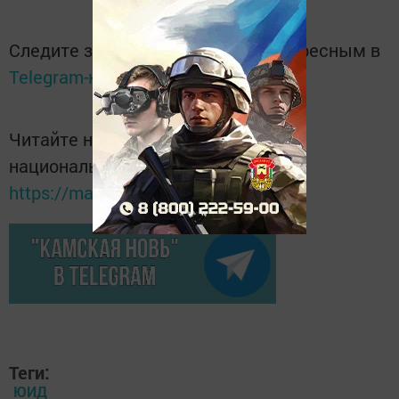
Следите за самым важным и интересным в
Telegram-канале
Татмедиа
Читайте новости Татарстана в
национальном мессенджере MАХ:
https://max.ru/tatmedia
Теги:
ЮИД