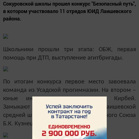
Сокуровской школы прошел конкурс "Безопасный путь",
в котором участвовало 11 отрядов ЮИД Лаишевского
района.
Школьники прошли три этапа: ОБЖ, первая
помощь при ДТП, выступление агитбригады.
По итогам конкурса первое место завоевала
команда из Усадской прогимназии. На втором –
юные инспекторы движения из Кирбей.
Замыкают тройку лидеров ученики Лаишевской
средней школы №2 им. Героя Советского Союза
Б.К. Кузнецова.