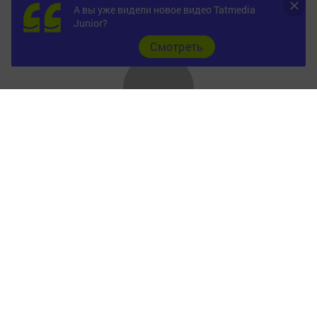
А вы уже видели новое видео Tatmedia
Junior?
Cмотреть
Главная
Объявления
Новости
Фотогалерея