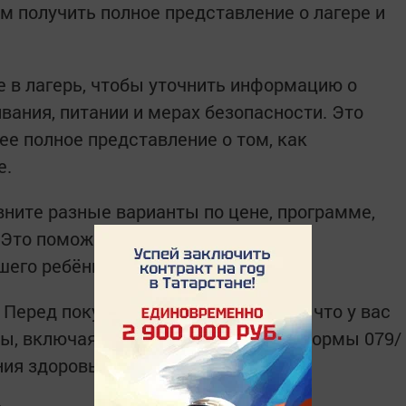
м получить полное представление о лагере и
 в лагерь, чтобы уточнить информацию о
вания, питании и мерах безопасности. Это
ее полное представление о том, как
е.
ните разные варианты по цене, программе,
 Это поможет вам выбрать наиболее
шего ребёнка.
Перед покупкой путёвки убедитесь, что у вас
ты, включая медицинскую справку формы 079/
ния здоровья ребёнка в лагере.