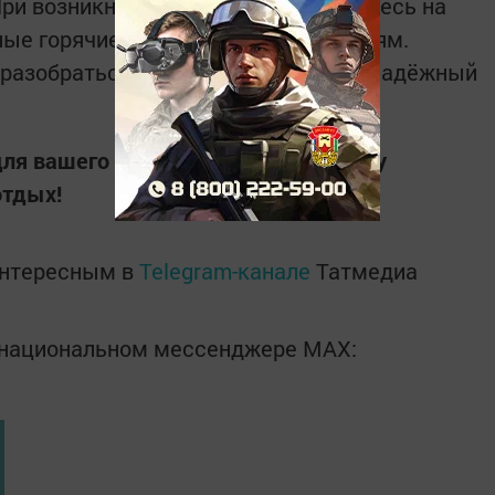
ри возникновении вопросов обратитесь на
ые горячие линии по детским лагерям.
разобраться в ситуации и выбрать надёжный
ля вашего ребёнка и обеспечьте ему
отдых!
интересным в
Telegram-канале
Татмедиа
в национальном мессенджере MАХ: