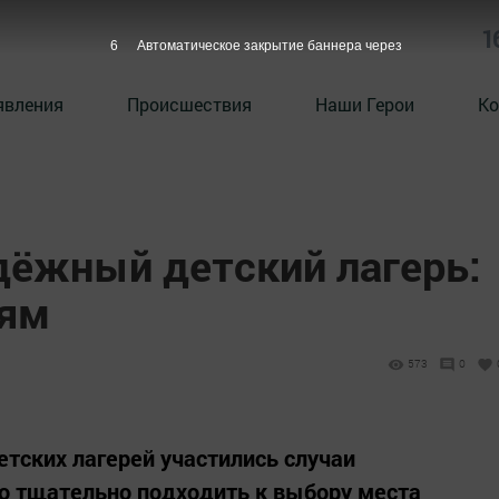
1
4
Автоматическое закрытие баннера через
явления
Происшествия
Наши Герои
Ко
дёжный детский лагерь:
лям
573
0
етских лагерей участились случаи
о тщательно подходить к выбору места