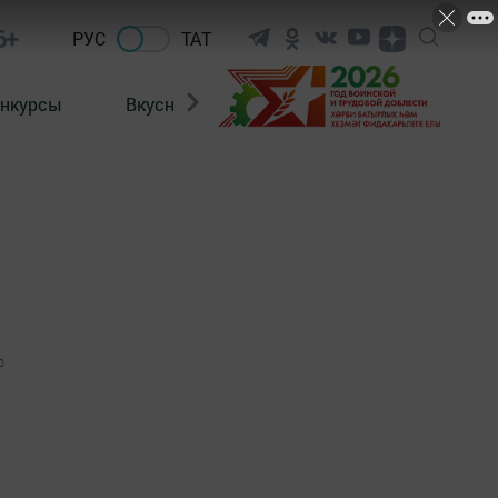
6+
РУС
ТАТ
нкурсы
Вкусности
Фотогалерея
ВИДЕ
0