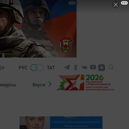
6+
РУС
ТАТ
нкурсы
Вкусности
Фотогалерея
ВИДЕ