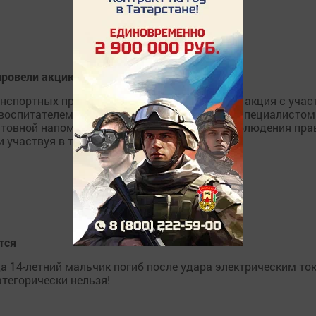
 провели акцию памяти жертв ДТП
анспортных происшествий в Лаишеве прошла акция с учас
 с воспитателем Айсылу Нурыевой и ведущим специалистом
атовной напомнили взрослым о важности соблюдения пра
 участвуя в творческих заданиях.
тся
а 14-летний мальчик погиб после удара электрическим то
атегорически нельзя!