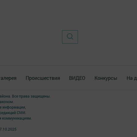
галерея
Происшествия
ВИДЕО
Конкурсы
На д
района. Все права защищены.
аконом.
ме информации,
 редакций СМИ.
ым коммуникациям.
7.10.2025