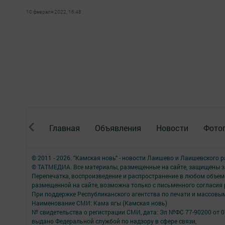
10 февраля 2022, 16:48
Главная
Объявления
Новости
Фото
© 2011 - 2026. "Камская новь" - новости Лаишево и Лаишевского 
© ТАТМЕДИА. Все материалы, размещенные на сайте, защищены з
Перепечатка, воспроизведение и распространение в любом объе
размещенной на сайте, возможна только с письменного согласия
При поддержке Республиканского агентства по печати и массов
Наименование СМИ: Кама ягы (Камская новь)
№ свидетельства о регистрации СМИ, дата: Эл №ФC 77-90200 от 0
выдано Федеральной службой по надзору в сфере связи,