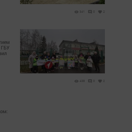
341
0
2
тием
 ГБУ
вил
438
0
2
ком: