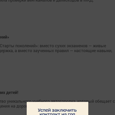
ений»
Старты поколений»: вместо сухих экзаменов — живые
ержка, а вместо заученных правил — настоящие навыки,
их детей!
во уникального учебного автогородка, который обещает 
ения на дорогах.