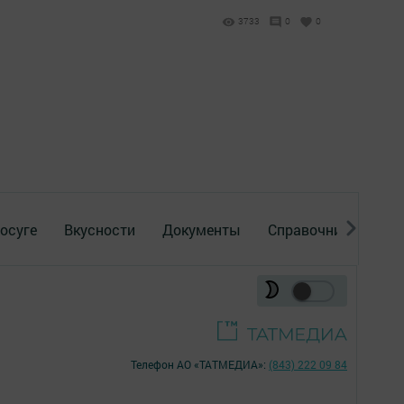
3733
0
0
осуге
Вкусности
Документы
Справочник
Рек
Телефон АО «ТАТМЕДИА»:
(843) 222 09 84