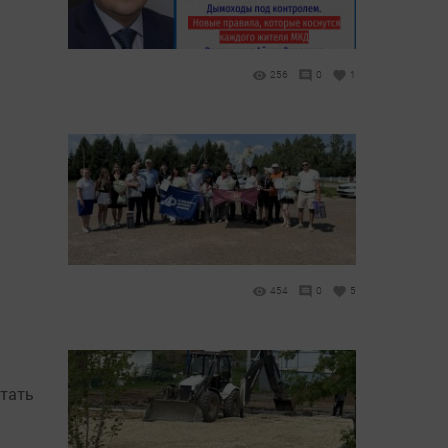
256
0
1
454
0
5
стать