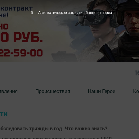
6
Автоматическое закрытие баннера через
1
явления
Происшествия
Наши Герои
Ко
сти
бследовать трижды в год. Что важно знать?
авила проверки вентканалов и дымоходов в МКД.