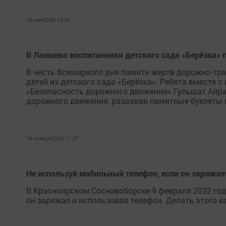
14 мая 2026, 13:26
В Лаишево воспитанники детского сада «Берёзка»
В честь Всемирного дня памяти жертв дорожно‑тр
детей из детского сада «Берёзка». Ребята вместе
«Безопасность дорожного движения» Гульшат Айр
дорожного движения, раздавая памятные буклеты и
18 ноября 2025, 11:27
Не используй мобильный телефон, если он заряжае
В Красноярском Сосновоборске 9 февраля 2022 год
он заряжал и использовал телефон. Делать этого к