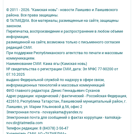
© 2011 - 2026. "Камская новь" - новости Лаишево и Лаишевского
района. Все права защищены.
© ТАТМЕДИА. Все материалы, размещенные на сайте, защищены
законом.
Перепечатка, воспроизведение и распространение в любом объеме
информации,
размещенной на сайте, возможна только с письменного согласия
редакций СМИ.
При поддержке Республиканского агентства по печати и массовым
коммуникациям.
Наименование СМИ: Кама ягы (Камская новь)
№ свидетельства о регистрации СМИ, дата: Эл №ФC 77-90200 от
07.10.2025
выдано Федеральной службой по надзору в сфере связи,
информационных технологий и массовых коммуникаций
ФИО главного редактора: Денис Геннадьевич Суханов
Адрес редакции: юридический / фактический - Российская Федерация,
422610, Республика Татарстан, Лаишевский муниципальный район, г.
Лаишево, ул. Марии Ульяновой д.56, офис 2
Электронная почта - novayakama@yandex.ru
Электронная почта для сообщений о фактах коррупции - kamskaja-
nov.dir@tatmedia.com
Телефон редакции: 8 (84378) 2-56-47
Учредитель СМИ: АО «ТАТМЕДИА»