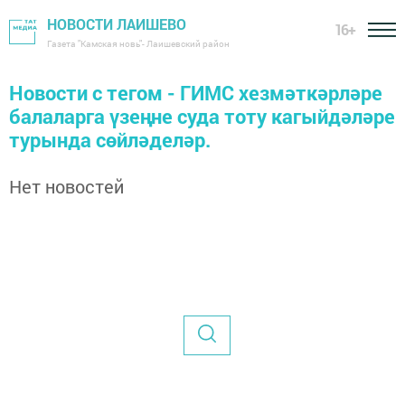
НОВОСТИ ЛАИШЕВО
16+
Газета "Камская новь"- Лаишевский район
Новости с тегом - ГИМС хезмәткәрләре
балаларга үзеңне суда тоту кагыйдәләре
турында сөйләделәр.
Нет новостей