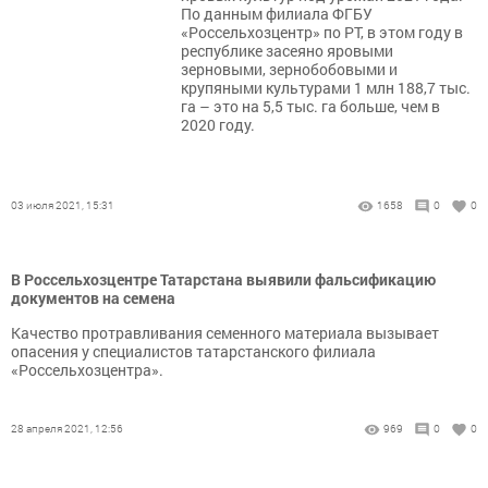
По данным филиала ФГБУ
«Россельхозцентр» по РТ, в этом году в
республике засеяно яровыми
зерновыми, зернобобовыми и
крупяными культурами 1 млн 188,7 тыс.
га – это на 5,5 тыс. га больше, чем в
2020 году.
03 июля 2021, 15:31
1658
0
0
В Россельхозцентре Татарстана выявили фальсификацию
документов на семена
Качество протравливания семенного материала вызывает
опасения у специалистов татарстанского филиала
«Россельхозцентра».
28 апреля 2021, 12:56
969
0
0