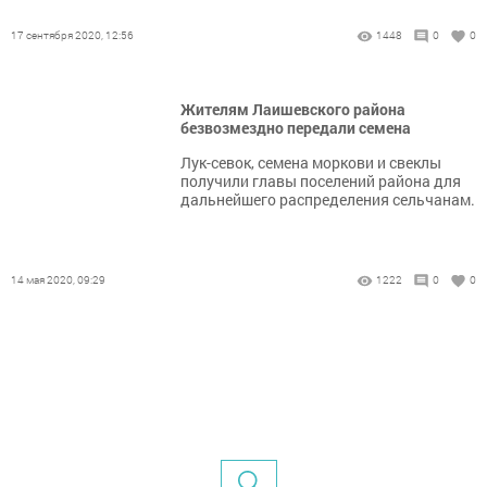
17 сентября 2020, 12:56
1448
0
0
Жителям Лаишевского района
безвозмездно передали семена
Лук-севок, семена моркови и свеклы
получили главы поселений района для
дальнейшего распределения сельчанам.
14 мая 2020, 09:29
1222
0
0