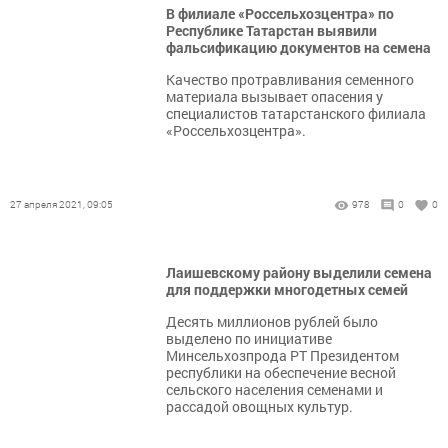
В филиале «Россельхозцентра» по
Республике Татарстан выявили
фальсификацию документов на семена
Качество протравливания семенного
материала вызывает опасения у
специалистов татарстанского филиала
«Россельхозцентра».
27 апреля 2021, 09:05
978
0
0
Лаишевскому району выделили семена
для поддержки многодетных семей
Десять миллионов рублей было
выделено по инициативе
Минсельхозпрода РТ Президентом
республики на обеспечение весной
сельского населения семенами и
рассадой овощных культур.