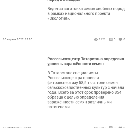
Ведется заготовка семян хвойных пород
в рамках национального проекта
«Экология».
16 апреля 2022, 12:20
1121
0
0
Россельхозцентр Татарстана определил
уровень заражённости семян
В Татарстане специалисты
Россельхозцентра провели
фитоэкспертизу 58,5 тыс. тонн семян
сельскохозяйственных культур с начала
года. Всего за этот срок проверено 854
образца с целью определения
заражённости семян различными
патогенами.
13 марта 2022, 13:59
3307
0
0