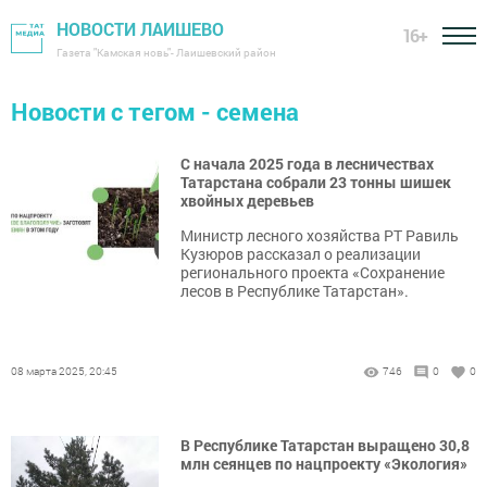
НОВОСТИ ЛАИШЕВО
16+
Газета "Камская новь"- Лаишевский район
Новости с тегом - семена
С начала 2025 года в лесничествах
Татарстана собрали 23 тонны шишек
хвойных деревьев
Министр лесного хозяйства РТ Равиль
Кузюров рассказал о реализации
регионального проекта «Сохранение
лесов в Республике Татарстан».
08 марта 2025, 20:45
746
0
0
В Республике Татарстан выращено 30,8
млн сеянцев по нацпроекту «Экология»