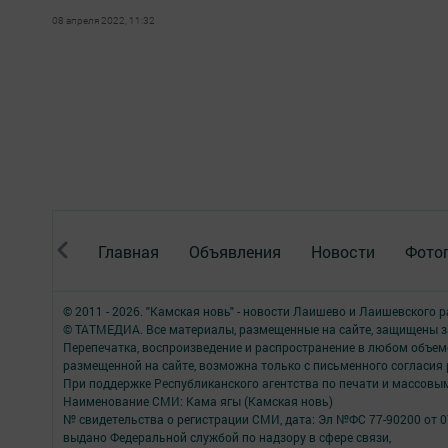
08 апреля 2022, 11:32
Главная
Объявления
Новости
Фото
© 2011 - 2026. "Камская новь" - новости Лаишево и Лаишевского 
© ТАТМЕДИА. Все материалы, размещенные на сайте, защищены з
Перепечатка, воспроизведение и распространение в любом объе
размещенной на сайте, возможна только с письменного согласия
При поддержке Республиканского агентства по печати и массов
Наименование СМИ: Кама ягы (Камская новь)
№ свидетельства о регистрации СМИ, дата: Эл №ФC 77-90200 от 0
выдано Федеральной службой по надзору в сфере связи,