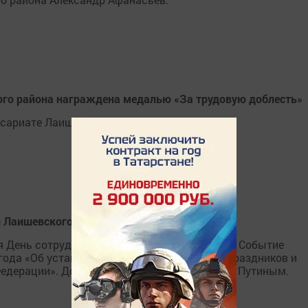
го района награждена медалью «За трудовую доблесть»
ариате Лаишевского района уже 30 лет.
 Лаишевского военного комиссариата
тся День сотрудников военных комиссариатов. Событие
 года «Об установлении профессиональных праздников и
Федерации». Документ подписан Владимиром Путиным.