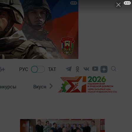
6+
РУС
ТАТ
нкурсы
Вкусности
Фотогалерея
ВИДЕ