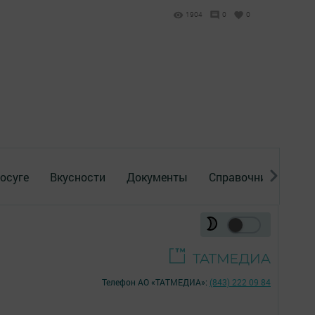
1904
0
0
осуге
Вкусности
Документы
Справочник
Рек
Телефон АО «ТАТМЕДИА»:
(843) 222 09 84