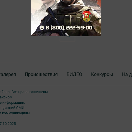
галерея
Происшествия
ВИДЕО
Конкурсы
На д
района. Все права защищены.
аконом.
ме информации,
 редакций СМИ.
ым коммуникациям.
7.10.2025