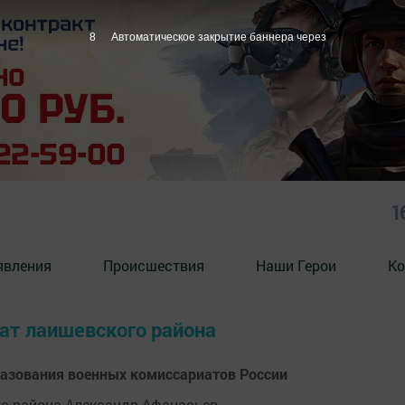
7
Автоматическое закрытие баннера через
1
явления
Происшествия
Наши Герои
Ко
иат лаишевского района
разования военных комиссариатов России
о района Александр Афанасьев.