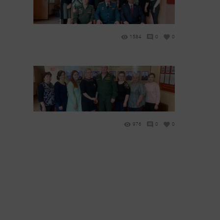
1584
0
0
976
0
0