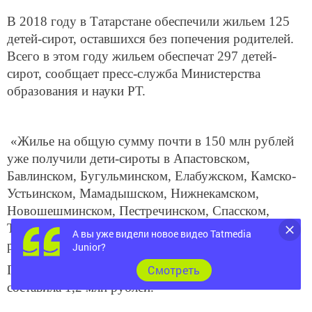
В 2018 году в Татарстане обеспечили жильем 125
детей-сирот, оставшихся без попечения родителей.
Всего в этом году жильем обеспечат 297 детей-
сирот, сообщает пресс-служба Министерства
образования и науки РТ.
«Жилье на общую сумму почти в 150 млн рублей
уже получили дети-сироты в Апастовском,
Бавлинском, Бугульминском, Елабужском, Камско-
Устьинском, Мамадышском, Нижнекамском,
Новошешминском, Пестречинском, Спасском,
Тукаевском, Тюлячинском и Чистопольском
А вы уже видели новое видео Tatmedia
районах», – отметили в министерстве.
Junior?
Cмотреть
При этом средняя стоимость одной квартиры
составила 1,2 млн рублей.