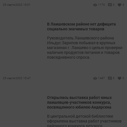
25 марта 2020, 16:01
1170
0
0
В Лаишевском районе нет дефицита
социально значимых товаров
Руководитель Лаишевского района
Ильдус Зарипов побывал в крупных
магазинах г. Лаишево с целью проверки
наличия продуктов питания и товаров
повседневного спроса.
25 марта 2020, 15:47
1487
0
0
Открылась выставка работ юных
лаишевцев-участников конкурса,
посвященного юбилею Андерсена
В центральной детской библиотеке
оформлена выставка работ участников
районного конкурса детского