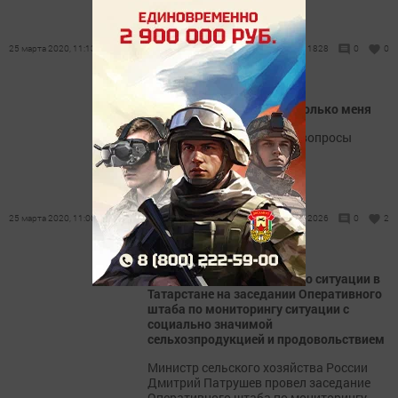
25 марта 2020, 11:13
1828
0
0
Любимое дело радует не только меня
Су-шеф Марат ответил на вопросы
редакции о своей работе
25 марта 2020, 11:00
2026
0
2
Марат Зяббаров доложил о ситуации в
Татарстане на заседании Оперативного
штаба по мониторингу ситуации с
социально значимой
сельхозпродукцией и продовольствием
Министр сельского хозяйства России
Дмитрий Патрушев провел заседание
Оперативного штаба по мониторингу