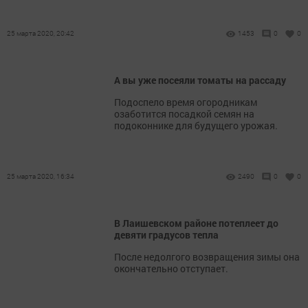
25 марта 2020, 20:42
1453
0
0
А вы уже посеяли томаты на рассаду
Подоспело время огородникам
озаботится посадкой семян на
подоконнике для будущего урожая.
25 марта 2020, 16:34
2490
0
0
В Лаишевском районе потеплеет до
девяти градусов тепла
После недолгого возвращения зимы она
окончательно отступает.