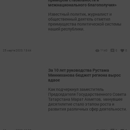
межнационального благополучия»
Известный политик, журналист и
общественный деятель отметил
преимущества политической системы
нашей республики.
25 марта 2020, 13:44
1140
0
0
За 10 лет руководства Рустама
Минниханова бюджет региона вырос
вдвое
Как подчеркнул заместитель
Председателя Государственного Совета
Татарстана Марат Ахметов, минувшее
десятилетие стало этапом роста и
развития различных сфер деятельности.