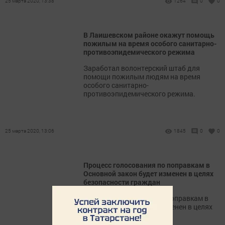
25 марта 2020, 13:38
1264
0
0
В Лаишевском районе окажут помощь
пожилым на время особого санитарно-
противоэпидемического режима
Заработал волонтерский штаб для
помощи пожилым людям на время
особого санитарно-
противоэпидемического режима.
25 марта 2020, 13:06
1845
0
0
​​​​​​​Процесс голосования по поправкам в
Основной закон будет изменен в целях
безопасности граждан
Процесс голосования по поправкам в
Основной закон будет изменен в целях
безопасности граждан.