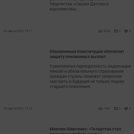
творчества «Сказки Датского
королевства».
25 марта 2020, 15:17
2024
0
0
​​​​​​​Обновленная Конституция обеспечит
защиту пенсионных выплат
Узаконенная периодичность индексации
пенсий и обязательного страхования
граждан страны поможет увереннее
смотреть в будущее не только людям
старшего поколения.
25 марта 2020, 15:13
1591
0
0
Максим Шевченко: «Татарстан стал
примером стабильности и