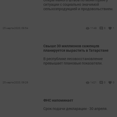
ситуации с социально значимой
сельхозпродукцией и продовольствием.
25 марта 2020, 09:54
1149
0
1
Свыше 30 миллионов саженцев
планируется вырастить в Татарстане
В республике лесовосстановление
превышает плановые показатели.
25 марта 2020, 09:26
1421
0
0
ФНС напоминает
Срок подачи декларации - 30 апреля.