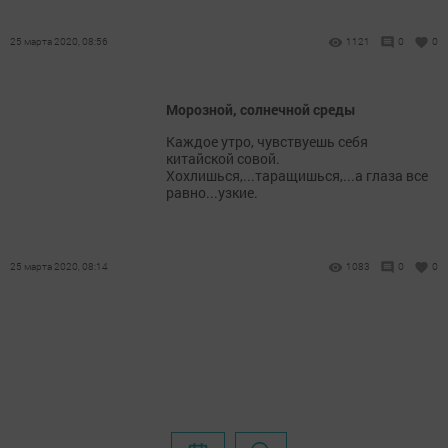
25 марта 2020, 08:56
1121
0
0
Морозной, солнечной среды
Каждое утро, чувствуешь себя
китайской совой.
Хохлишься,...таращишься,...а глаза все
равно...узкие.
25 марта 2020, 08:14
1083
0
0